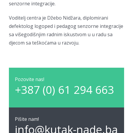
senzorne integracije.
Voditelj centra je Džebo Nidžara, diplomirani
defektolog logoped i pedagog senzorne integracije
sa višegodišnjim radnim iskustvom u u radu sa
djecom sa teškoćama u razvoju.
Pozovite nas!
+387 (0) 61 294 663
Pišite nam!
info@kutak-nade.ba