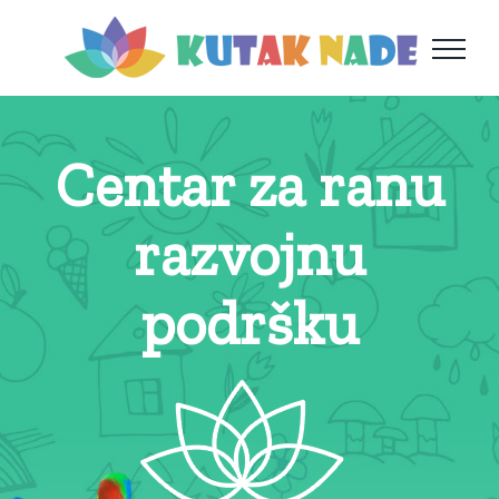
Skip
to
content
Centar za ranu
razvojnu
podršku